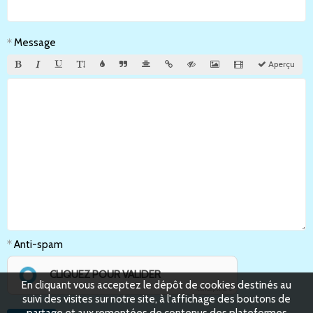
Message
Aperçu
Anti-spam
CLIQUEZ POUR VALIDER
En cliquant vous acceptez le dépôt de cookies destinés au
IconCaptcha ©
suivi des visites sur notre site, à l'affichage des boutons de
partage et aux remontées de contenus des plateformes