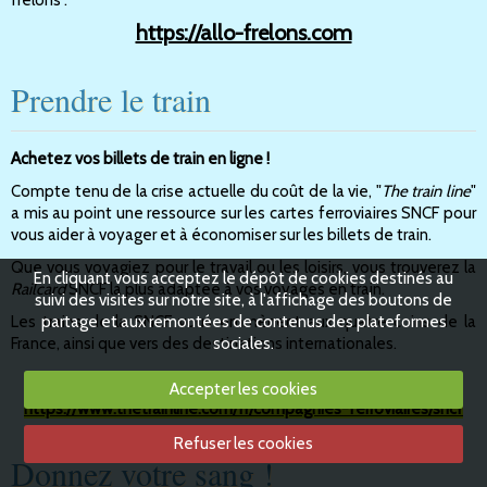
frelons :
https://allo-frelons.com
Prendre le train
Achetez vos billets de train en ligne !
Compte tenu de la crise actuelle du coût de la vie, "
The train line
"
a mis au point une ressource sur les cartes ferroviaires SNCF pour
vous aider à voyager et à économiser sur les billets de train.
Que vous voyagiez pour le travail ou les loisirs, vous trouverez la
En cliquant vous acceptez le dépôt de cookies destinés au
Railcard
SNCF la plus adaptée à vos voyages en train.
suivi des visites sur notre site, à l'affichage des boutons de
partage et aux remontées de contenus des plateformes
Les trains de la SNCF vous emmènent aux quatre coins de la
sociales.
France, ainsi que vers des destinations internationales.
Accepter les cookies
https://www.thetrainline.com/fr/compagnies-ferroviaires/sncf
Refuser les cookies
Donnez votre sang !