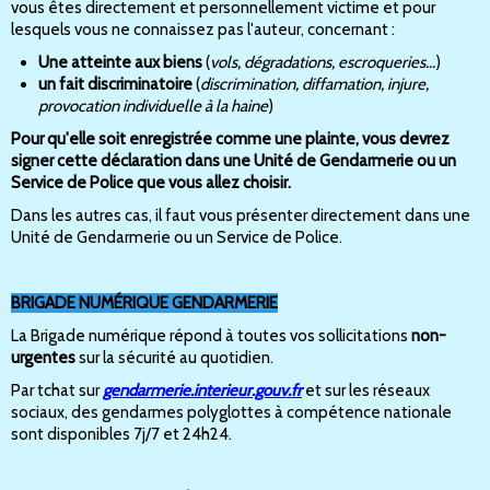
vous êtes directement et personnellement victime et pour
lesquels vous ne connaissez pas l'auteur, concernant :
Une atteinte aux biens
(
vols, dégradations, escroqueries...
)
un fait discriminatoire
(
discrimination, diffamation, injure,
provocation individuelle à la haine
)
Pour qu'elle soit enregistrée comme une plainte, vous devrez
signer cette déclaration dans une Unité de Gendarmerie ou un
Service de Police que vous allez choisir.
Dans les autres cas, il faut vous présenter directement dans une
Unité de Gendarmerie ou un Service de Police.
BRIGADE NUMÉRIQUE GENDARMERIE
La Brigade numérique répond à toutes vos sollicitations
non-
urgentes
sur la sécurité au quotidien.
Par tchat sur
gendarmerie.interieur.gouv.fr
et sur les réseaux
sociaux, des gendarmes polyglottes à compétence nationale
sont disponibles 7j/7 et 24h24.