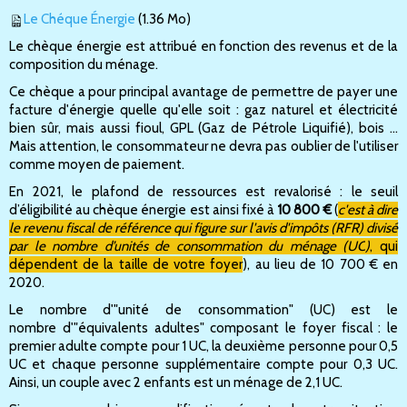
Le Chéque Énergie
(1.36 Mo)
Le chèque énergie est attribué en fonction des revenus et de la
composition du ménage.
Ce chèque a pour principal avantage de permettre de payer une
facture d'énergie quelle qu'elle soit : gaz naturel et électricité
bien sûr, mais aussi fioul, GPL (Gaz de Pétrole Liquifié), bois ...
Mais attention, le consommateur ne devra pas oublier de l'utiliser
comme moyen de paiement.
En 2021, le plafond de ressources est revalorisé : le seuil
d’éligibilité au chèque énergie est ainsi fixé à
10 800 €
(
c'est à dire
le revenu fiscal de référence qui figure sur l'avis d'impôts (RFR) divisé
par le nombre d’unités de consommation du ménage (UC
)
, qui
dépendent de la taille de votre foyer
), au lieu de 10 700 € en
2020.
Le nombre d'"unité de consommation" (UC) est le
nombre d'"équivalents adultes" composant le foyer fiscal : le
premier adulte compte pour 1 UC, la deuxième personne pour 0,5
UC et chaque personne supplémentaire compte pour 0,3 UC.
Ainsi, un couple avec 2 enfants est un ménage de 2,1 UC.