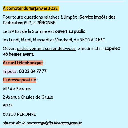
À compter du 1er Janvier 2022 :
Pour toute questions relatives à l'impôt :
Service Impôts des
Particuliers
(SIP) à
PÉRONNE
.
Le SIP Est de la Somme est
ouvert au public
:
les Lundi, Mardi, Mercredi et Vendredi, de 9h00 à 12h30.
Ouvert
exclusivement sur rendez-vous
le Jeudi matin :
appelez
48 heures avant
.
Accueil téléphonique
:
Impôts
:
03 22 84 77 77
.
L'adresse postale
:
SIP de Péronne
2 Avenue Charles de Gaulle
BP 15
80200 PERONNE
sip.est-de-la-somme@dgfip.finances.gouv.fr