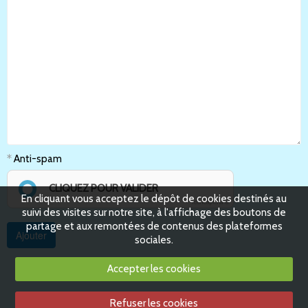
Anti-spam
CLIQUEZ POUR VALIDER
En cliquant vous acceptez le dépôt de cookies destinés au
IconCaptcha ©
suivi des visites sur notre site, à l'affichage des boutons de
partage et aux remontées de contenus des plateformes
sociales.
Accepter les cookies
Refuser les cookies